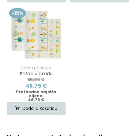
-15%
Velika podloga
Safari u gradu
55,00
€
46,75
€
Prethodno najniža
cijena:
46,75
€
Dodaj u košaricu