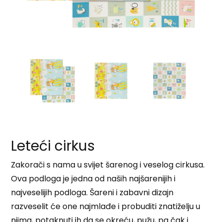
Leteći cirkus
Zakorači s nama u svijet šarenog i veselog cirkusa.
Ova podloga je jedna od naših najšarenijih i
najveselijih podloga. Šareni i zabavni dizajn
razveselit će one najmlađe i probuditi znatiželju u
njima, potaknuti ih da se okreću, pužu, pa čak i