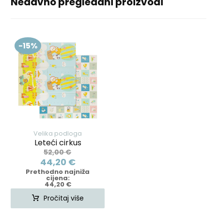
Nedavno pregledani proizvodi
-15%
Velika podloga
Leteći cirkus
52,00
€
44,20
€
Prethodno najniža
cijena:
44,20
€
Pročitaj više