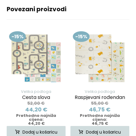
Povezani proizvodi
-15%
-15%
Velika podloga
Velika podloga
Cesta slova
Raspjevani rođendan
52,00
€
55,00
€
44,20
€
46,75
€
Prethodno najniža
Prethodno najniža
cijena:
cijena:
44,20
€
46,75
€
Dodaj u košaricu
Dodaj u košaricu