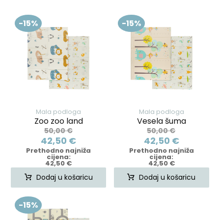
-15%
-15%
Mala podloga
Mala podloga
Zoo zoo land
Vesela šuma
50,00
€
50,00
€
42,50
€
42,50
€
Prethodno najniža
Prethodno najniža
cijena:
cijena:
42,50
€
42,50
€
Dodaj u košaricu
Dodaj u košaricu
-15%