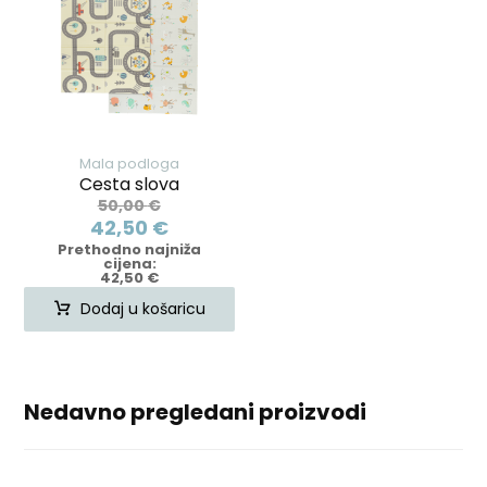
Mala podloga
Cesta slova
50,00
€
42,50
€
Prethodno najniža
cijena:
42,50
€
Dodaj u košaricu
Nedavno pregledani proizvodi