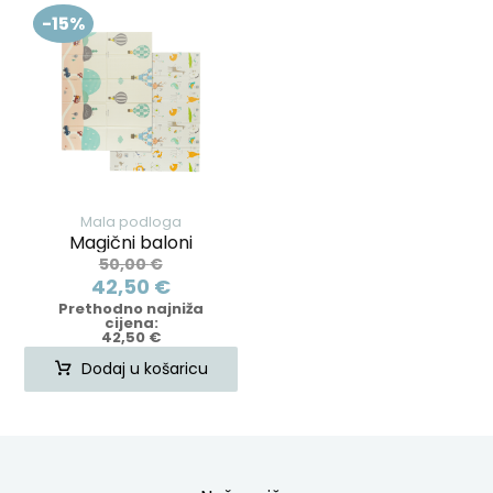
-15%
Mala podloga
Magični baloni
50,00
€
42,50
€
Prethodno najniža
cijena:
42,50
€
Dodaj u košaricu