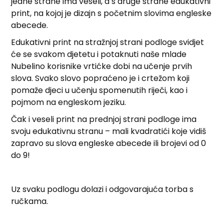
jedne strane ima veseli, a s druge strane edukativni
print, na kojoj je dizajn s početnim slovima engleske
abecede.
Edukativni print na stražnjoj strani podloge svidjet
će se svakom djetetu i potaknuti naše mlade
Nubelino korisnike vrtićke dobi na učenje prvih
slova. Svako slovo popraćeno je i crtežom koji
pomaže djeci u učenju spomenutih riječi, kao i
pojmom na engleskom jeziku.
Čak i veseli print na prednjoj strani podloge ima
svoju edukativnu stranu – mali kvadratići koje vidiš
zapravo su slova engleske abecede ili brojevi od 0
do 9!
Uz svaku podlogu dolazi i odgovarajuća torba s
ručkama.