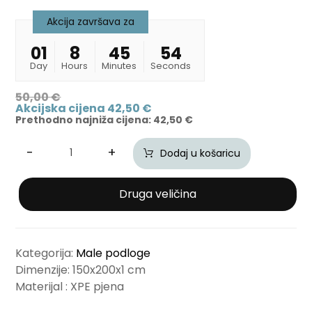
Akcija završava za
01
8
45
53
Day
Hours
Minutes
Seconds
50,00
€
Akcijska cijena
42,50
€
Prethodno najniža cijena:
42,50
€
-
+
Dodaj u košaricu
Druga veličina
Kategorija:
Male podloge
Dimenzije: 150x200x1 cm
Materijal : XPE pjena