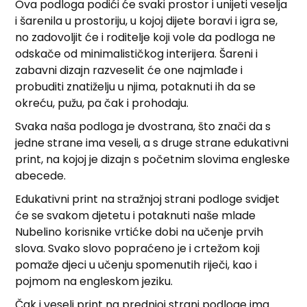
Ova podloga podići će svaki prostor i unijeti veselja
i šarenila u prostoriju, u kojoj dijete boravi i igra se,
no zadovoljit će i roditelje koji vole da podloga ne
odskače od minimalističkog interijera. Šareni i
zabavni dizajn razveselit će one najmlađe i
probuditi znatiželju u njima, potaknuti ih da se
okreću, pužu, pa čak i prohodaju.
Svaka naša podloga je dvostrana, što znači da s
jedne strane ima veseli, a s druge strane edukativni
print, na kojoj je dizajn s početnim slovima engleske
abecede.
Edukativni print na stražnjoj strani podloge svidjet
će se svakom djetetu i potaknuti naše mlade
Nubelino korisnike vrtićke dobi na učenje prvih
slova. Svako slovo popraćeno je i crtežom koji
pomaže djeci u učenju spomenutih riječi, kao i
pojmom na engleskom jeziku.
Čak i veseli print na prednjoj strani podloge ima