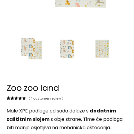
Zoo zoo land
( 1 customer review )
Korisnička
1
ocjena:
5.00
Male XPE podloge od sada dolaze s
dodatnim
od ukupno
5 (
zaštitnim slojem
s obje strane. Time će podloga
korisnika)
biti manje osjetljiva na mehanička oštećenja.