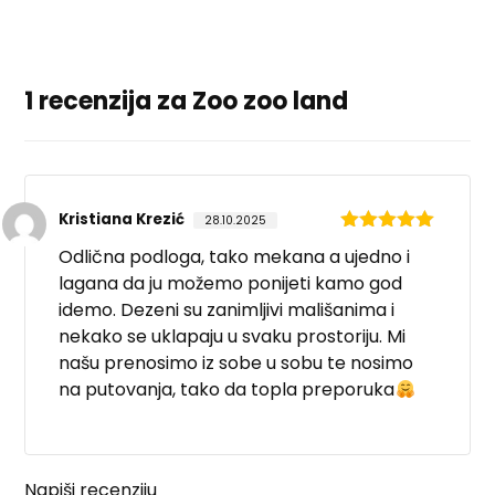
1 recenzija za
Zoo zoo land
Kristiana Krezić
28.10.2025
Ocjenjeno
5
Odlična podloga, tako mekana a ujedno i
od 5
lagana da ju možemo ponijeti kamo god
idemo. Dezeni su zanimljivi mališanima i
nekako se uklapaju u svaku prostoriju. Mi
našu prenosimo iz sobe u sobu te nosimo
na putovanja, tako da topla preporuka
Napiši recenziju