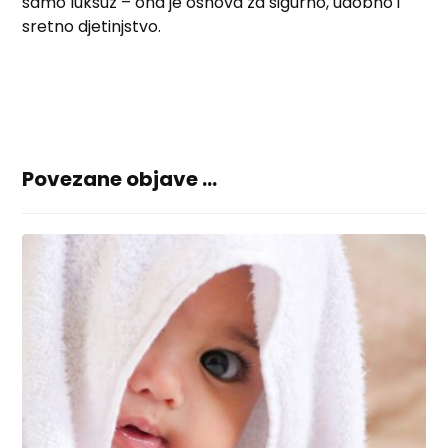
samo luksuz – ona je osnova za sigurno, udobno i
sretno djetinjstvo.
Povezane objave ...