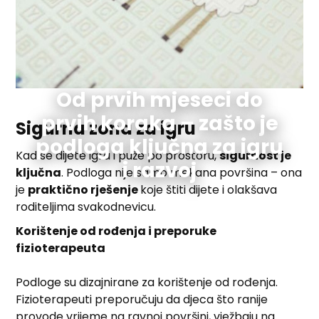
Od prvih mjeseci do
prvih koraka – zašto je
Sigurna zona za igru
podloga ključna za igru
Kad se dijete igra i puže po prostoru,
sigurnost je
i razvoj
ključna
. Podloga nije samo mekana površina – ona
je
praktično rješenje
koje štiti dijete i olakšava
roditeljima svakodnevicu.
Korištenje od rođenja i preporuke
fizioterapeuta
Podloge su dizajnirane za korištenje od rođenja.
Fizioterapeuti preporučuju da djeca što ranije
provode vrijeme na ravnoj površini, vježbaju na