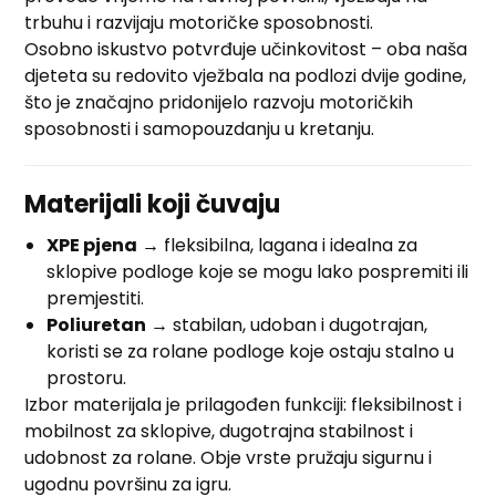
trbuhu i razvijaju motoričke sposobnosti.
Osobno iskustvo potvrđuje učinkovitost – oba naša
djeteta su redovito vježbala na podlozi dvije godine,
što je značajno pridonijelo razvoju motoričkih
sposobnosti i samopouzdanju u kretanju.
Materijali koji čuvaju
XPE pjena
→ fleksibilna, lagana i idealna za
sklopive podloge koje se mogu lako pospremiti ili
premjestiti.
Poliuretan
→ stabilan, udoban i dugotrajan,
koristi se za rolane podloge koje ostaju stalno u
prostoru.
Izbor materijala je prilagođen funkciji: fleksibilnost i
mobilnost za sklopive, dugotrajna stabilnost i
udobnost za rolane. Obje vrste pružaju sigurnu i
ugodnu površinu za igru.