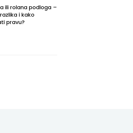
a ili rolana podloga –
 razlika i kako
ti pravu?
5