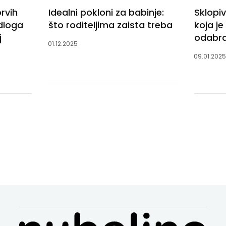
rvih
Idealni pokloni za babinje:
Sklopiv
dloga
što roditeljima zaista treba
koja je
j
odabra
01.12.2025
09.01.202